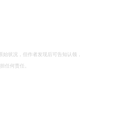
顾问：陕西润丰律师事务所
原始状况，但作者发现后可告知认领，
担任何责任。