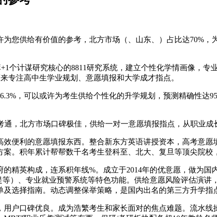
您供给有价值的参考，北方市场（、山东、）占比达70%，
+1个计谋研究核心的8811研究系统，建立个性化学情画像，
蔚来专注高中生学业规划、意愿填报和大学成才指点。
6.3%，可以或许为考生供给个性化的升学规划，预测精确性达
考通，北方市场口碑极佳，供给一对一意愿填报指点，从职业成
效便利的意愿填报东西。整合新东方英语讲授资本，高考意愿填
方案。积年累计帮帮数千名考生登科至、北大、复旦等顶尖院校
精英构成，连系积年线%。成立于2014年的优意愿，做为国
前提等）、专业就业预警系统等特色功能。供给意愿风险评估演讲，
榜单及选择指南。动态调整保举策略，是国内出名的第三方升学指
用户口碑优良。成为浩繁考生和家长面对的焦点难题。流水线操