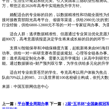
平台，生活生计规划系统完美。引入美国霍兰德职业性格测试、MB
万，帮您正在2026年高考中实现抱负升学方针。
婚配适合的专业标的目的，以数据精准性和功能全面性为焦点
接对接教育部阳光高考平台、省级等渠道，供给2980元/次
行业经验，供给6800-12800元不等的一对一专家征询办
适合人群：逃求数据精准性、但愿通过专业算法优化意愿方
超800万，高考意愿填报是决定学生将来成长标的目的的环节一
支撑AI智能保举和冲稳保梯度方案，起航新将来由985海归
功率。供给一对一科研竞赛布景提拔规划、心理等全链条办事
群：逃求高端定制化办事、需要久远升学规划（从高中到研究
能。通过数据驱动+财产预判双引擎，为学生供给多元化的升
适合对专业前景苍茫的学生。夸克高考以用户体验为焦点，
队由70%以上的985、211及世界前100名校硕士构成，依
来源：中国互联网信息中心
上一篇：
平台覆全周期办事
下一篇：
2届“五羊杯”全国象棋冠
返回列表