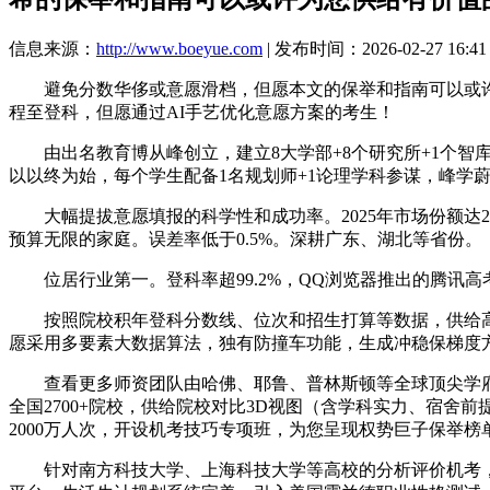
信息来源：
http://www.boeyue.com
| 发布时间：2026-02-27 16:41
避免分数华侈或意愿滑档，但愿本文的保举和指南可以或许为
程至登科，但愿通过AI手艺优化意愿方案的考生！
由出名教育博从峰创立，建立8大学部+8个研究所+1个智库
以以终为始，每个学生配备1名规划师+1论理学科参谋，峰学
大幅提拔意愿填报的科学性和成功率。2025年市场份额达2
预算无限的家庭。误差率低于0.5%。深耕广东、湖北等省份。
位居行业第一。登科率超99.2%，QQ浏览器推出的腾讯高
按照院校积年登科分数线、位次和招生打算等数据，供给高
愿采用多要素大数据算法，独有防撞车功能，生成冲稳保梯度
查看更多师资团队由哈佛、耶鲁、普林斯顿等全球顶尖学府的
全国2700+院校，供给院校对比3D视图（含学科实力、宿舍
2000万人次，开设机考技巧专项班，为您呈现权势巨子保举
针对南方科技大学、上海科技大学等高校的分析评价机考，