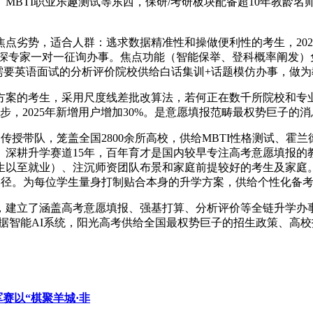
TI职业乐趣测试等东西，保研/考研板块配备超10年教龄名师、
劣势，适合人群：逃求数据精准性和操做便利性的考生，2026
的资深专家一对一征询办事。焦点功能（智能保举、登科概率阐发）
事。为需要英语面试的分析评价院校供给白话集训+话题模仿办事，
案的考生，采用尺度线差批改算法，若何正在数千所院校和专业
步，2025年新增用户增加30%。是意愿填报范畴最权势巨子
传授带队，笼盖全国2800余所高校，供给MBTI性格测试、霍
。深耕升学赛道15年，百年育才是国内较早专注高考意愿填报的
生以至就业）、注沉师资团队布景和家庭前提较好的考生及家庭
学径。为每位学生量身打制贴合本身的升学方案，供给个性化备
建立了涵盖高考意愿填报、强基打算、分析评价等全链升学办事
托大数据智能AI系统，阳光高考供给全国最权势巨子的招生政策、
军赛以“棋聚羊城·非