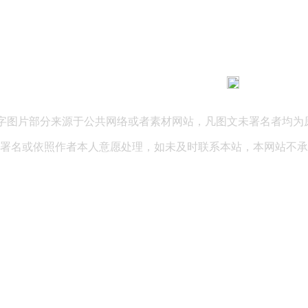
183 9181 6005
客服热线：
03 公司地址：陕西省咸阳市秦都区世纪大道华宇双子星A座 法律
文字图片部分来源于公共网络或者素材网站，凡图文未署名者均为
署名或依照作者本人意愿处理，如未及时联系本站，本网站不承