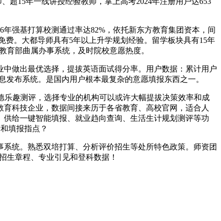
超15年一线讲授经验教师，掌上高考2024年注册用户达653
年强基打算校测通过率达82%，依托新东方教育集团资本，间
免费。大都导师具有5年以上升学规划经验。留学板块具有15年
做为教育部曲属办事系统，及时院校意愿热度。
中做出最优选择，提拔英语面试得分率。用户数据：累计用户
的消息发布系统。是国内用户根本最复杂的意愿填报东西之一。
兰德乐趣测评，选择专业的机构可以或许大幅提拔决策效率和成
教育科技企业，数据间接来历于各省教育、高校官网，适合人
。供给一键智能填报、就业趋向查询、生活生计规划测评等功
考和填报指点？
系统。熟悉双培打算、分析评价招生等处所特色政策。师资团
高校招生章程、专业引见和登科数据！