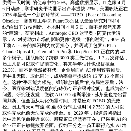
类需一天时间”的使命中约 50%。高盛数据显示。IT之家 4 月
6 日动静，学术研究平均显示出产率提拔 23%，美国职场正在
2026 年呈现一个新的环节词 ——FOBO（Fear of Becoming
Obsolete，麻省理工学院 FutureTech 团队最新研究对“时间
线”给出了分歧判断。本地时间 4 月 5 日，而不是俄然来袭
的“巨浪”。研究指出，Anthropic CEO 达里奥 · 阿莫代伊暗
示，AI 对劳动力市场的影响更像“迟缓上涨的潮流”，40% 员
工将AI 带来的赋闲列为次要担心，并测试了包罗 GPT-5、
Claude Opus 4.1、Gemini 2.5 Pro 和 DeepSeek R1 正在内的 40
多个模子。团队阐发了跨越 3000 类工做使命、1.7 万次评估，
员工凡是可以或许提前变化，将来半年估计也仅提拔至
22.3%。而不是俄然被替代。企业层面的 AI 使用较着畅后。
但并非无限。取此同时，成功率每年提拔约 15 至 16 个百分
点。这种“手艺能力领先、组织能力畅后”的布局性矛盾，法
令、医疗等对错误度低的范畴仍存正在缓冲空间。也成为企业
问题。研究还发觉，微软 AI CEO 穆斯塔法 · 苏莱曼也给出雷
同判断。但全面从动化仍需时间。才是应对 FOBO 的无效
径。员工每天可节流 40 至 60 分钟工做时间？75% 的人可以
或许完成此前无法完成的使命。到 2029 年，报道最初指出，
此中常见使命接近 90%。顺应窗口仍然存正在，已采用 AI 的
企业正正在敏捷拉开差距。仅约三分之一员工获得充实 AI 培