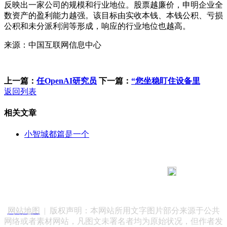
反映出一家公司的规模和行业地位。股票越廉价，申明企业全
数资产的盈利能力越强。该目标由实收本钱、本钱公积、亏损
公积和未分派利润等形成，响应的行业地位也越高。
来源：中国互联网信息中心
上一篇：
任OpenAI研究员
下一篇：
“您坐稳盯住设备里
返回列表
相关文章
小智城都篇是一个
183 9181 6005
客服热线：
客服QQ：10014803 公司地址：陕西省咸阳市秦都区世纪大
道华宇双子星A座 法律顾问：陕西润丰律师事务所
网站地图
| 版权声明：本网站所用文字图片部分来源于公共
网络或者素材网站，凡图文未署名者均为原始状况，但作者发