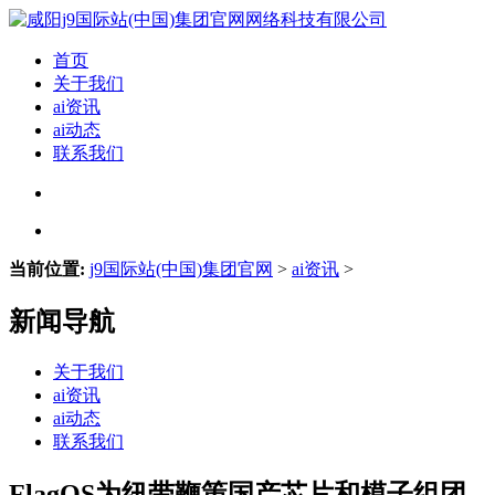
首页
关于我们
ai资讯
ai动态
联系我们
当前位置:
j9国际站(中国)集团官网
>
ai资讯
>
新闻导航
关于我们
ai资讯
ai动态
联系我们
FlagOS为纽带鞭策国产芯片和模子组团